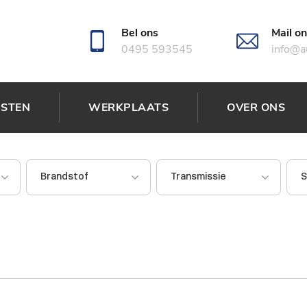
Bel ons
Mail o
0495 593545
info@au
NSTEN
WERKPLAATS
OVER ONS