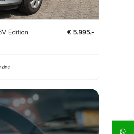
6V Edition
€ 5.995,-
nzine