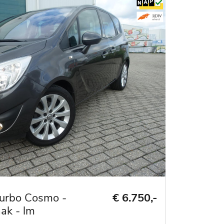
Turbo Cosmo -
€ 6.750,-
ak - lm