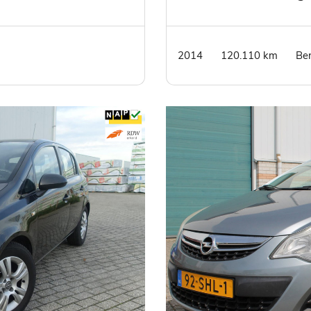
glas
2014
120.110 km
Be