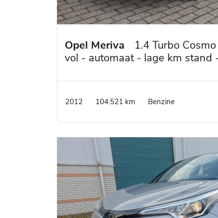
Opel Meriva
1.4 Turbo Cosmo
vol - automaat - lage km stand 
trekhaak - mistlampen - 4 electr
ramen
2012
104.521 km
Benzine