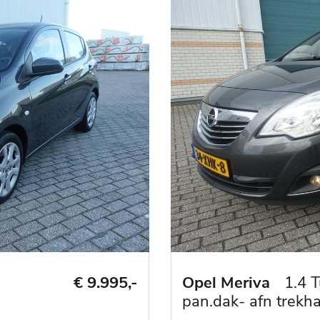
€ 9.995,-
Opel Meriva
1.4 
pan.dak- afn trekha