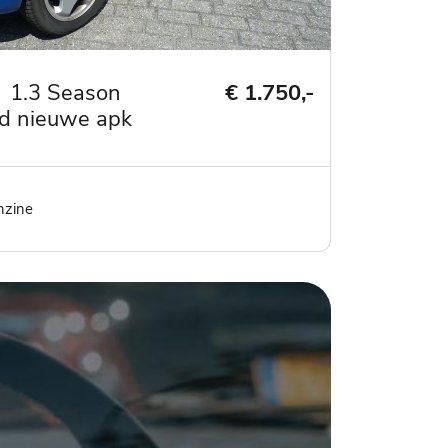
1.3 Season
€ 1.750,-
nd nieuwe apk
ler
elgen -
nzine