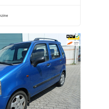
atglas
nzine