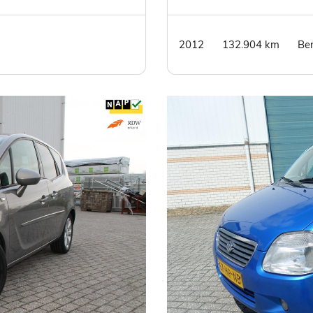
velgen - navi - priv
2012
132.904 km
Be