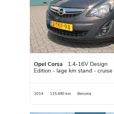
Opel Corsa
1.4-16V Design
Edition - lage km stand - cruise
contr. - lm velgen
2014
115.490 km
Benzine