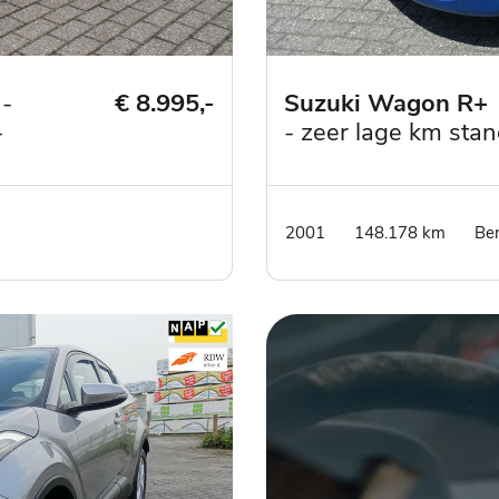
 -
€ 8.995,-
Suzuki Wagon R+
-
- zeer lage km sta
.
en grote beurt- dea
onderhouden - lm v
schuif/kanteldak
2001
148.178 km
Be