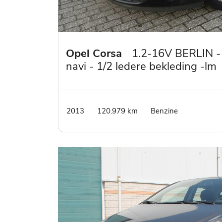
Opel Corsa
1.2-16V BERLIN -
navi - 1/2 ledere bekleding -lm
velgen
2013
120.979 km
Benzine