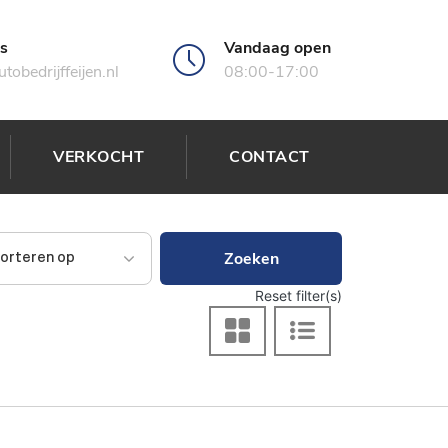
ns
Vandaag open
tobedrijffeijen.nl
08:00-17:00
VERKOCHT
CONTACT
Zoeken
Reset filter(s)