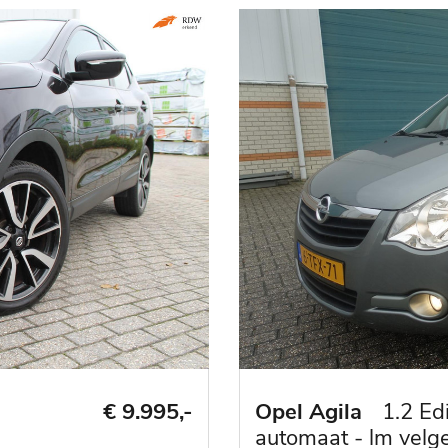
X
Wil je maandelijks op de hoogte
gehouden worden van ons
occasionaanbod?
Laat dan hier je gegevens achter!
€ 9.995,-
Opel Agila
1.2 Edi
automaat - lm velge