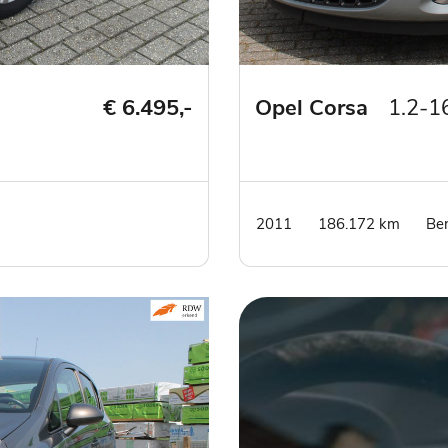
€ 6.495,-
Opel Corsa
1.2-1
2011
186.172 km
Be