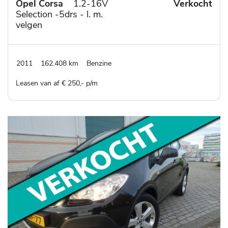
Opel Corsa
1.2-16V
Verkocht
Selection -5drs - l. m.
velgen
2011
162.408 km
Benzine
Leasen van af € 250,- p/m