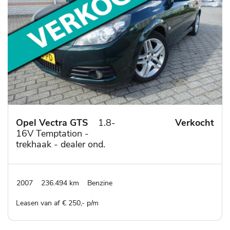
Opel Vectra GTS
1.8-
Verkocht
16V Temptation -
trekhaak - dealer ond.
2007
236.494 km
Benzine
Leasen van af € 250,- p/m