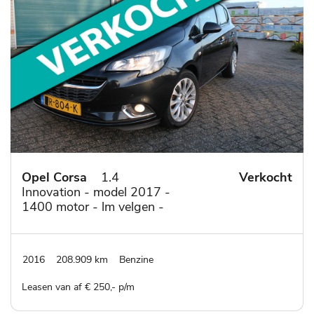
Opel Corsa
1.4
Verkocht
Innovation - model 2017 -
1400 motor - lm velgen -
groot display -
mistlampen
2016
208.909 km
Benzine
Leasen van af € 250,- p/m