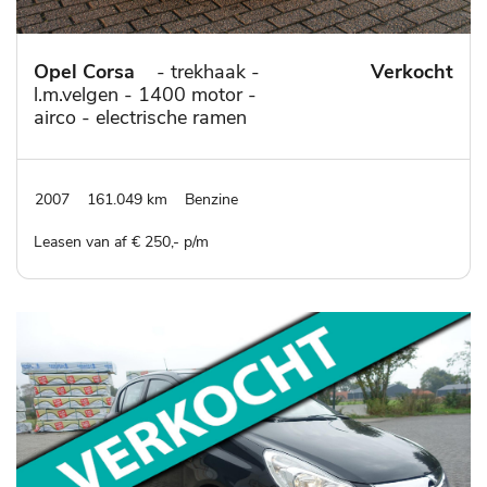
Opel Corsa
- trekhaak -
Verkocht
l.m.velgen - 1400 motor -
airco - electrische ramen
2007
161.049 km
Benzine
Leasen van af € 250,- p/m