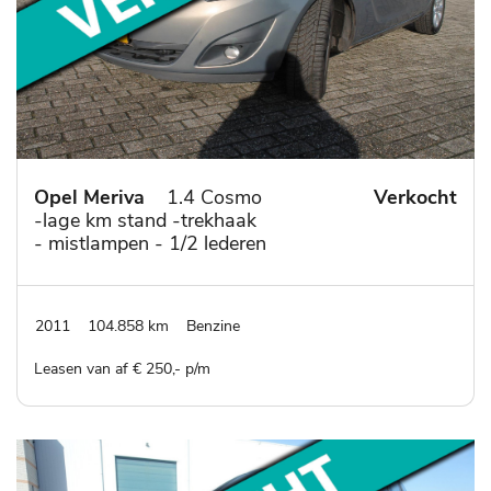
Opel Meriva
1.4 Cosmo
Verkocht
-lage km stand -trekhaak
- mistlampen - 1/2 lederen
bekleding -all season
banden
2011
104.858 km
Benzine
Leasen van af € 250,- p/m