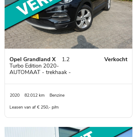
Opel Grandland X
1.2
Verkocht
Turbo Edition 2020-
AUTOMAAT - trekhaak -
lm velgen met all
seasonbanden
2020
82.012 km
Benzine
Leasen van af € 250,- p/m