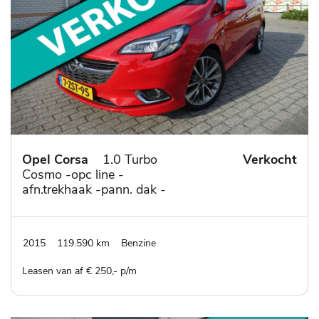
Opel Corsa
1.0 Turbo
Verkocht
Cosmo -opc line -
afn.trekhaak -pann. dak -
adapt. cruise cont. -
camera - park sensoren v
& a - 17"l.m. velgen
2015
119.590 km
Benzine
Leasen van af € 250,- p/m