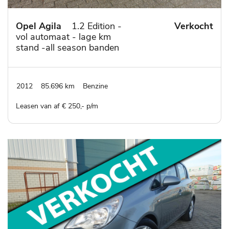
Opel Agila
1.2 Edition -
Verkocht
vol automaat - lage km
stand -all season banden
- lm velgen - airco
2012
85.696 km
Benzine
Leasen van af € 250,- p/m