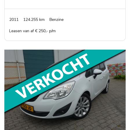
velgen
2011
124.255 km
Benzine
Leasen van af € 250,- p/m