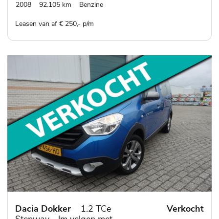
2008
92.105 km
Benzine
Leasen van af € 250,- p/m
Dacia Dokker
1.2 TCe
Verkocht
Stepway - lm velgen met