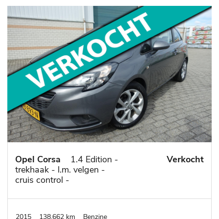
Opel Corsa
1.4 Edition -
Verkocht
trekhaak - l.m. velgen -
cruis control -
2015
138.662 km
Benzine