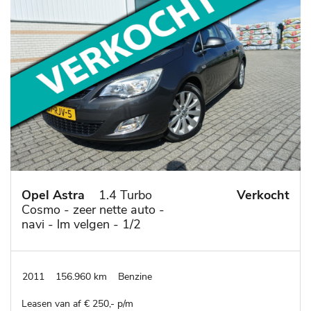
Opel Astra
1.4 Turbo
Verkocht
Cosmo - zeer nette auto -
navi - lm velgen - 1/2
leder
2011
156.960 km
Benzine
Leasen van af € 250,- p/m