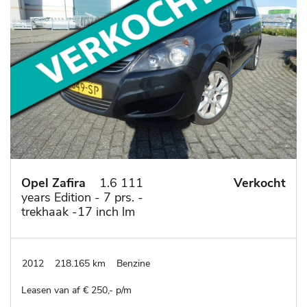
Opel Zafira
1.6 111
Verkocht
years Edition - 7 prs. -
trekhaak -17 inch lm
velgen- dealer
onderhouden
2012
218.165 km
Benzine
Leasen van af € 250,- p/m