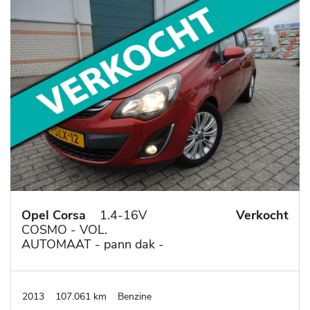
Opel Corsa
1.4-16V
Verkocht
COSMO - VOL.
AUTOMAAT - pann dak -
navi - 1/2 leer - lm velgen
-stoel/stuurverwarming
2013
107.061 km
Benzine