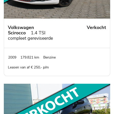
Volkswagen
Verkocht
Scirocco
1.4 TSI
compleet gereviseerde
motor - nieuwe apk bij
aflevering
2009
179.821 km
Benzine
Leasen van af € 250,- p/m