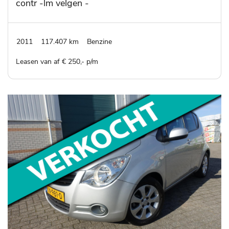
contr -lm velgen -
privatglas - park.
sensoren
2011
117.407 km
Benzine
Leasen van af € 250,- p/m