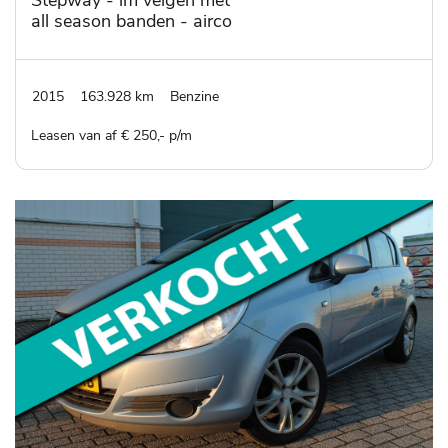
all season banden - airco
- cruisecontrol
2015
163.928 km
Benzine
Leasen van af € 250,- p/m