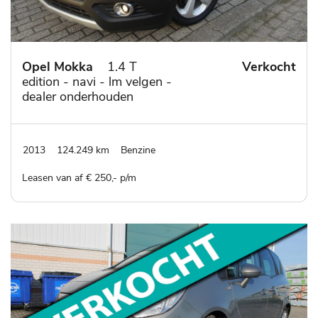
Opel Mokka
1.4 T
Verkocht
edition - navi - lm velgen -
dealer onderhouden
2013
124.249 km
Benzine
Leasen van af € 250,- p/m