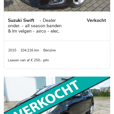
Suzuki Swift
- Dealer
Verkocht
onder. - all season banden
& lm velgen - airco - elec.
ramen 1.2 Comfort
EASSS
2015
104.216 km
Benzine
Leasen van af € 250,- p/m