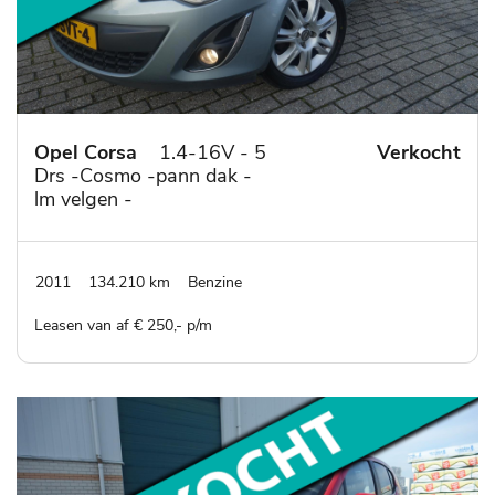
Opel Corsa
1.4-16V - 5
Verkocht
Drs -Cosmo -pann dak -
lm velgen -
stuur/stoelverwarming -
cruise cont.--climat
control
2011
134.210 km
Benzine
Leasen van af € 250,- p/m