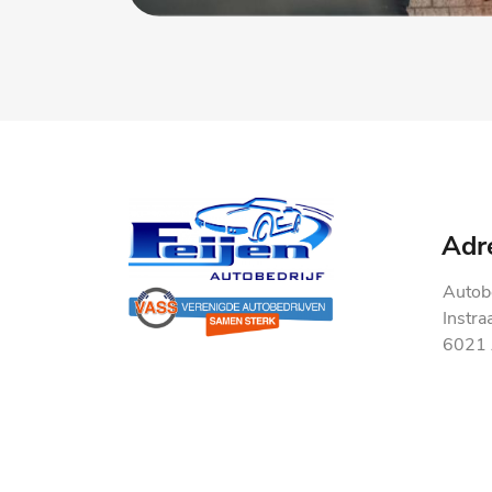
Adr
Autobe
Instra
6021 