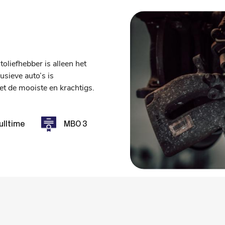
oliefhebber is alleen het
usieve auto’s is
t de mooiste en krachtigs.
ulltime
MBO 3