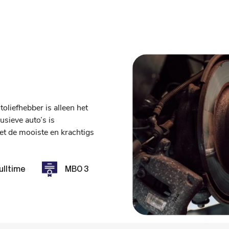
oliefhebber is alleen het
usieve auto’s is
t de mooiste en krachtigs
ulltime
MBO 3