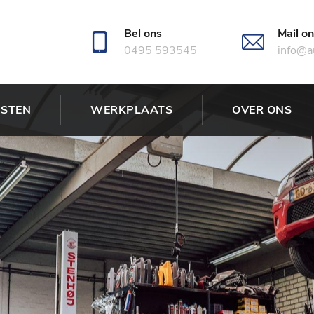
Bel ons
Mail o
0495 593545
info@au
NSTEN
WERKPLAATS
OVER ONS