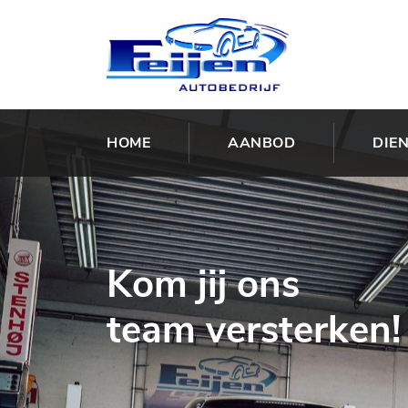
HOME
AANBOD
DIE
Kom jij ons
team versterken!