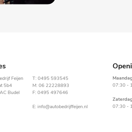
es
Openi
Maandag 
drijf Feijen
T: 0495 593545
07:30 - 
at 5b4
M: 06 22228893
AC Budel
F: 0495 497646
Zaterda
07:30 - 
E: info@autobedrijffeijen.nl