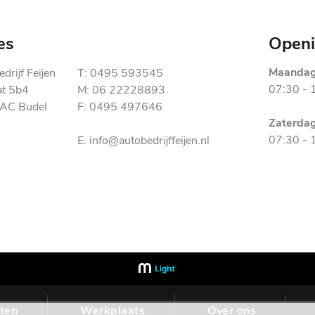
es
Openi
Maandag 
drijf Feijen
T: 0495 593545
07:30 - 
at 5b4
M: 06 22228893
AC Budel
F: 0495 497646
Zaterda
07:30 - 
E: info@autobedrijffeijen.nl
ten
Werkplaats
Over ons