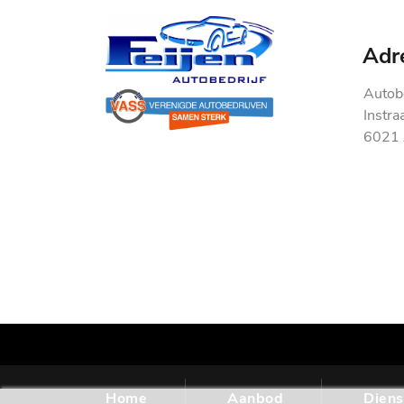
Adr
Autobe
Instra
6021 
Home
Aanbod
Diens