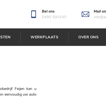
Bel ons
Mail o
0495 593545
info@au
NSTEN
WERKPLAATS
OVER ONS
bedrijf Feijen kan u
 en eenvoudig uw auto